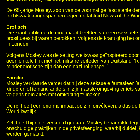
De 68-jarige Mosley, zoon van de voormalige fascistenleider
rechtszaak aangespannen tegen de tabloid News of the Wor
Erotisch
Die krant publiceerde eind maart beelden van een seksuele u
prostituees bij waren betrokken. Volgens de krant ging het 
in Londen.
Volgens Mosley was de setting weliswaar geïnspireerd door
geen enkele link met het militaire verleden van Duitsland: '
minder erotische zijn dan een nazi-rollenspel.'
Familie
Mosley verklaarde verder dat hij deze seksuele fantasieën 'al vi
kinderen of iemand anders in zijn naaste omgeving er iets van
volgens hem alles met omkoping te maken.
De rel heeft een enorme impact op zijn privéleven, aldus de
World kwalijk.
Zelf heeft hij niets verkeerd gedaan: Mosley benadrukte teg
onschuldige praktijken in de privésfeer ging, waarbij duide
werden gemaakt.