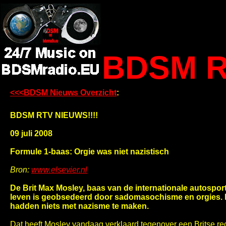
BDSM R
<<<BDSM Nieuws Overzicht
:
BDSM RTV NIEUWS!!!!
09 juli 2008
Formule 1-baas: Orgie was niet nazistisch
Bron:
www.elsevier.nl
De Brit Max Mosley, baas van de internationale autosportfe
leven is geobsedeerd door sadomasochisme en orgies. M
hadden niets met nazisme te maken.
Dat heeft Mosley vandaag verklaard tegenover een Britse rec