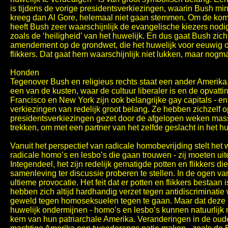
is tijdens de vorige presidentsverkiezingen, waarin Bush mi
kreeg dan Al Gore, helemaal niet gaan stemmen. Om de ko
heeft Bush zeer waarschijnlijk de evangelische kiezers nodi
zoals de ‘heiligheid’ van het huwelijk. En dus gaat Bush zi
amendement op de grondwet, die het huwelijk voor eeuwig 
flikkers. Dat gaat hem waarschijnlijk niet lukken, maar nogm
Honden
Tegenover Bush en religieus rechts staat een ander Amerika
een van de kusten, waar de cultuur liberaler is en de opvatt
Francisco en New York zijn ook belangrijke gay capitals - en
verkiezingen van redelijk groot belang. Ze hebben zichzelf
presidentsverkiezingen gezet door de afgelopen weken mass
trekken, om met een partner van het zelfde geslacht in het h
Vanuit het perspectief van radicale homobevrijding stelt het 
radicale homo’s en lesbo’s die gaan trouwen - zij moeten uit
Integendeel, het zijn redelijk gematigde potten en flikkers die
samenleving ter discussie proberen te stellen. In de ogen v
ultieme provocatie. Het feit dat er potten en flikkers bestaan 
hebben zich altijd hardhandig verzet tegen antidiscriminatie
geweld tegen homoseksuelen tegen te gaan. Maar dat deze 
huwelijk ondermijnen - homo’s en lesbo’s kunnen natuurlijk 
kern van hun patriarchale Amerika. Veranderingen in de oud