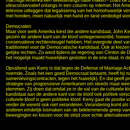
machtige Amerika een tweederangs natie maken - zoals de 
ultraconservatief onlangs in een column op internet. Het Amer
televisie uitleggen dat legalisering van het homohuwelijk ver
met honden, moet natuurlijk met hand en tand verdedigd wo
Democraten
Maar voor welk Amerika kiest die andere kandidaat, John Kerry
gezien de andere kant van de kloof vertegenwoordid, hoewe
conservatieve rechtervleugel hebben. Het overgrote deel va
traditioneel voor de Democratische kandidaat. Ook al kiezen
gelijke rechten. Zo werd tijdens de regering van Clinton de 
het mogelijk maakt huwelijken gesloten in de ene staat, in d
Opvallend aan Kerry is dat tegen de Defense of Marriage Act
noemde. Zoals het een goed Democraat betaamt, heeft hij n
samenlevingscontracten, tegen het huwelijk). En dat geeft p
strategie van progressieve Amerikanen om steeds maar weer 
stemmen. Zij doen dat omdat ze in de val van de culturele kl
kandidaat aan de andere kant van de kloof ook politiek versc
culturele kloof is geen politieke kloof. Kerry gaat de positi
verder de wereld ook niet veranderen. Verandering komt als 
anderen eindelijk losmaken van de beklemmende greep van 
bewegingen en kiezen voor de strijd voor echte alternatieven