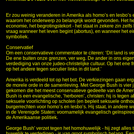
Er zou weinig veranderen in Amerika als homo’s en lesbo’s e
waarom het onderwerp zo belangrijk wordt gevonden. Het hee
economie, het begrotingstekort - het staat in zekere zin zelf
vraag wanneer het leven begint (abortus), en wanneer het ei
symboliek.
Conservatief
Om een conservatieve commentator te citeren: ‘Dit land is ve
De ene buiten onze grenzen, ver weg. De ander in ons eigen
verdediging van onze judeo-christelijke cultuur. Op het ene 
op het andere tegen seculier links in dit land.’
Amerika is verdeeld tot op het bot. De verkiezingen gaan erg
de morele orde in de samenleving. Met George Bush is vier 
gekomen die het meest conservatieve gedeelte van de Amer
Bush is een evangelische, ‘herboren’, christen: hij is tegen a
seksuele voorlichting op scholen (en bepleit seksuele onthou
burgerrechten voor homo’s en lesbo’s. Hij staat, in andere w
in de Verenigde Staten: voornamelijk evangelisch geïnspir
de Amerikaanse politiek.
George Bush’ verzet tegen het homohuwelijk - hij zegt alles t
huwelijk te verdedigen - is van groot symbolisch belang. Ee