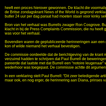
heeft een proces hierover gewonnen. De klacht die voormali
de Britse zondagskrant News of the World is gegrond verklaa
butler 24 uur per dag paraat had moeten staan voor kinky se
Bron van het verhaal was Burrells zwager Ron Cosgrove. Bur
klacht in bij de Press Complaints Commission, die nu heeft
was voor het verhaal.
Bovendien waren de geplubliceerde herinneringen aan een g
kon of wilde niemand het verhaal bevestigen.
De commissie oordeelde dat de berichtgeving van de krant m
verzuimd hadden te schrijven dat Paul Burrell de bewering
pareerde dat laatste met dat Burrell een “notoire leugenaar
wederhoor was toegepast. De commissie achtte dit argument 
In een verklaring stelt Paul Burrell: “Dit zeer beledigende ar
maar ook, en nog erger, de herinnering aan Diana, prinses v