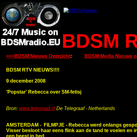
BDSM R
<<<BDSM Nieuws Overzicht
:
BDSM Media Nieuws o
BDSM RTV NIEUWS!!!!
9 december 2008
'Popstar' Rebecca over SM-fetisj
Bron:
www.telegraaf.nl
De Telegraaf - Netherlands
AMSTERDAM - FILMPJE - Rebecca werd onlangs gespot
Visser besloot haar eens flink aan de tand te voelen en i
een beest in bed...