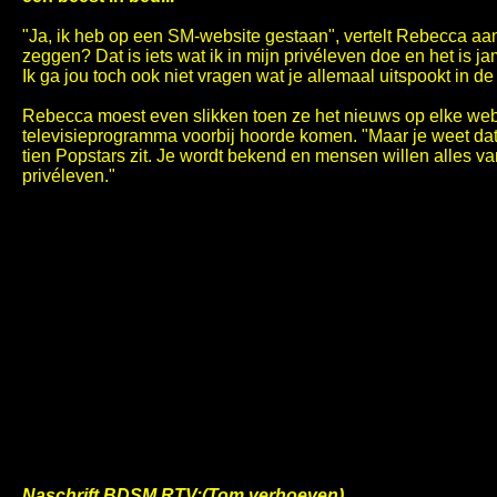
"Ja, ik heb op een SM-website gestaan", vertelt Rebecca aan
zeggen? Dat is iets wat ik in mijn privéleven doe en het is j
Ik ga jou toch ook niet vragen wat je allemaal uitspookt in 
Rebecca moest even slikken toen ze het nieuws op elke webs
televisieprogramma voorbij hoorde komen. "Maar je weet dat z
tien Popstars zit. Je wordt bekend en mensen willen alles va
privéleven."
Naschrift BDSM RTV:(Tom verhoeven)