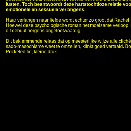
lusten. Toch beantwoordt deze hartstochtloze relatie v
emotionele en seksuele verlangens.
Haar verlangen naar liefde wordt echter zo groot dat Rachel 
Hoewel deze psychologische roman het moeizame verloop laat 
dit debuut nergens ongeloofwaardig.
Dit beklemmende relaas dat op meesterlijke wijze alle clic
sado-masochisme weet te omzeilen, klinkt goed vertaald. Boe
Pocketeditie, kleine druk