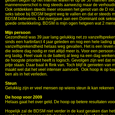
gelden begon op het internet waren er op de 50 mannen slec
mannenoverschot is nog steeds aanwezig maar de verhoudin
Ook ontdekken steeds meer vrouwen het genot van de D rol. 
seks taboe bij BDSM begint weg te vallen en dat er steeds m
BDSM belevenis. Dat overgave aan een Dominant ook seksu
goede ontwikkeling. BDSM is mijn ogen hetgeen wat 2 mens
Mijn persoon
Gezondheid was 39 jaar lang gelukkig net zo vanzelfspreke
sinds een hartinfarct 4 jaar geleden en nog een hele lading
vanzelfsprekendheid helaas weg gevallen. Het is een leve
die iedere dag nodig er niet altijd meer is. Voor een persoon d
erg lastig. Heel vaak is de batterij al leeg na een dag werke
de hoogste prioriteit heeft is logisch. Gevolgen zijn wel dat m
pitje staan. Daar baal ik flink van. Toch blijf ik genieten van
maakt wel dat het veel intenser aanvoelt. Ook hoop ik op begr
ben als in het verleden.
Steun
Gelukkig zijn er veel mensen op wiens steun ik kan rekenen
De hoop voor 2009
Helaas gaat het over geld. De hoop op betere resultaten vo
Hopelijk zal de BDSM niet verder in de kast geraken dan het