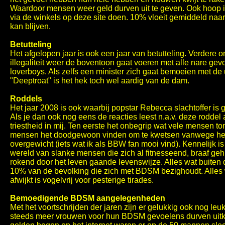
Waardoor mensen weer geld durven uit te geven. Ook hoop i
via de winkels op deze site doen. 10% vloeit gemiddeld naa
kan blijven.
Betutteling
Het afgelopen jaar is ook een jaar van betutteling. Verdere 
illegaliteit weer de boventoon gaat voeren met alle nare ge
loverboys. Als zelfs een minister zich gaat bemoeien met de
"Deeptroat" is het hek toch wel aardig van de dam.
Roddels
Het jaar 2008 is ook waarbij popstar Rebecca slachtoffer is
Als je dan ook nog eens de reacties leest n.a.v. deze roddel 
triestheid in mij. Ten eerste het onbegrip wat vele mensen 
mensen het doodgewoon vinden om te kwetsen vanwege het u
overgewicht (iets wat ik als BBW fan mooi vind). Kennelijk 
wereld van slanke mensen die zich al fitnesseend, braaf ge
rokend door het leven gaande levenswijze. Alles wat buiten dit
10% van de bevolking die zich met BDSM bezighoudt. Alles 
afwijkt is vogelvrij voor pesterige tirades.
Bemoedigende BDSM aangelegenheden
Met het voortschrijden der jaren zijn er gelukkig ook nog leuk
steeds meer vrouwen voor hun BDSM gevoelens durven uitko