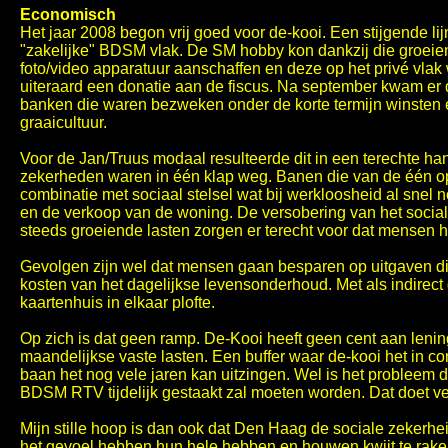
Economisch
Het jaar 2008 begon vrij goed voor de-kooi. Een stijgende li
"zakelijke" BDSM vlak. De SM hobby kon dankzij die groeie
foto/video apparatuur aanschaffen en deze op het privé vl
uiteraard een donatie aan de fiscus. Na september kwam er d
banken die waren bezweken onder de korte termijn winsten 
graaicultuur.
Voor de Jan/Truus modaal resulteerde dit in een terechte ha
zekerheden waren in één klap weg. Banen die van de één op
combinatie met sociaal stelsel wat bij werkloosheid al snel
en de verkoop van de woning. De versobering van het social
steeds groeiende lasten zorgen er terecht voor dat mensen he
Gevolgen zijn wel dat mensen gaan besparen op uitgaven die
kosten van het dagelijkse levensonderhoud. Met als indirect 
kaartenhuis in elkaar plofte.
Op zich is dat geen ramp. De-Kooi heeft geen cent aan lenin
maandelijkse vaste lasten. Een buffer waar de-kooi het in co
baan het nog vele jaren kan uitzingen. Wel is het probleem 
BDSM RTV tijdelijk gestaakt zal moeten worden. Dat doet vee
Mijn stille hoop is dan ook dat Den Haag de sociale zekerh
het gevoel hebben hun hele hebben en houwen kwijt te raken