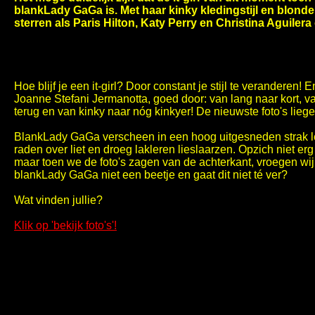
blankLady GaGa is. Met haar kinky kledingstijl en blond
sterren als Paris Hilton, Katy Perry en Christina Aguilera 
Hoe blijf je een it-girl? Door constant je stijl te veranderen! 
Joanne Stefani Jermanotta, goed door: van lang naar kort, v
terug en van kinky naar nóg kinkyer! De nieuwste foto's liege
BlankLady GaGa verscheen in een hoog uitgesneden strak le
raden over liet en droeg lakleren lieslaarzen. Opzich niet e
maar toen we de foto's zagen van de achterkant, vroegen wij o
blankLady GaGa niet een beetje en gaat dit niet té ver?
Wat vinden jullie?
Klik op 'bekijk foto's'!