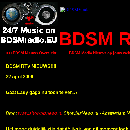
BDSM R
<<<BDSM Nieuws Overzicht
:
BDSM Media Nieuws op jouw web
BDSM RTV NIEUWS!!!!
22 april 2009
Gaat Lady gaga nu toch te ver...?
Bron:
www.showbiznewz.nl
ShowbizNewz.nl - Amsterdam,N
Het moge duidelijk zijn dat dé it-girl van dit moment toch