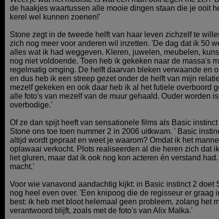
de haakjes waartussen alle mooie dingen staan die je ooit he
kerel wel kunnen zoenen!'
Stone zegt in de tweede helft van haar leven zichzelf te wille
zich nog meer voor anderen wil inzetten. 'De dag dat ik 50 we
alles wat ik had weggeven. Kleren, juwelen, meubelen, kuns
nog niet voldoende. Toen heb ik gekeken naar de massa's m
regelmatig omging. De helft daarvan bleken verwaande en on
en dus heb ik een streep gezet onder de helft van mijn relatie
mezelf gekeken en ook daar heb ik al het futiele overboord g
alle foto's van mezelf van de muur gehaald. Ouder worden is
overbodige.'
Of ze dan spijt heeft van sensationele films als Basic instinc
Stone ons toe toen nummer 2 in 2006 uitkwam. ' Basic instin
altijd wordt gepraat en weet je waarom? Omdat ik het mannel
oplawaai verkocht. Plots realiseerden al die heren zich dat ik
liet gluren, maar dat ik ook nog kon acteren én verstand had.
macht.'
Voor wie vanavond aandachtig kijkt: in Basic instinct 2 doe
nog heel even over. 'Een knipoog die de regisseur er graag 
best: ik heb met bloot helemaal geen probleem, zolang het maa
verantwoord blijft, zoals met de foto's van Alix Malka.'