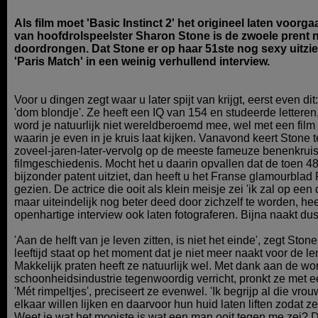
Als film moet 'Basic Instinct 2' het origineel laten voor
van hoofdrolspeelster Sharon Stone is de zwoele prent n
doordrongen. Dat Stone er op haar 51ste nog sexy uitzie
'Paris Match' in een weinig verhullend interview.
Voor u dingen zegt waar u later spijt van krijgt, eerst even d
'dom blondje'. Ze heeft een IQ van 154 en studeerde letteren
word je natuurlijk niet wereldberoemd mee, wel met een fil
waarin je even in je kruis laat kijken. Vanavond keert Stone te
zoveel-jaren-later-vervolg op de meeste fameuze benenkruise
filmgeschiedenis. Mocht het u daarin opvallen dat de toen 48
bijzonder patent uitziet, dan heeft u het Franse glamourblad
gezien. De actrice die ooit als klein meisje zei 'ik zal op een
maar uiteindelijk nog beter deed door zichzelf te worden, hee
openhartige interview ook laten fotograferen. Bijna naakt dus
'Aan de helft van je leven zitten, is niet het einde', zegt Ston
leeftijd staat op het moment dat je niet meer naakt voor de 
Makkelijk praten heeft ze natuurlijk wel. Met dank aan de w
schoonheidsindustrie tegenwoordig verricht, pronkt ze met een 
'Mét rimpeltjes', preciseert ze evenwel. 'Ik begrijp al die vro
elkaar willen lijken en daarvoor hun huid laten liften zodat ze
Weet je wat het mooiste is wat een man ooit tegen me zei? D