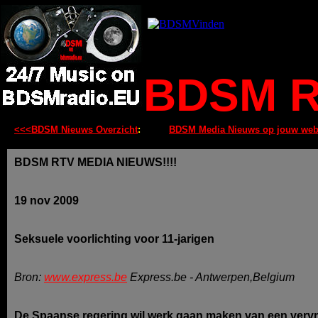
BDSM R
<<<BDSM Nieuws Overzicht
:
BDSM Media Nieuws op jouw web
BDSM RTV MEDIA NIEUWS!!!!
19 nov 2009
Seksuele voorlichting voor 11-jarigen
Bron:
www.express.be
Express.be - Antwerpen,Belgium
De Spaanse regering wil werk gaan maken van een verv