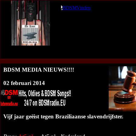
De-Kooi B
<<<BDSM Nieuws Overzicht
:
BDSM Media Nieuws op jouw web
BDSM MEDIA NIEUWS!!!!
02 februari 2014
Vijf jaar geëist tegen Braziliaanse slavendrijfster.