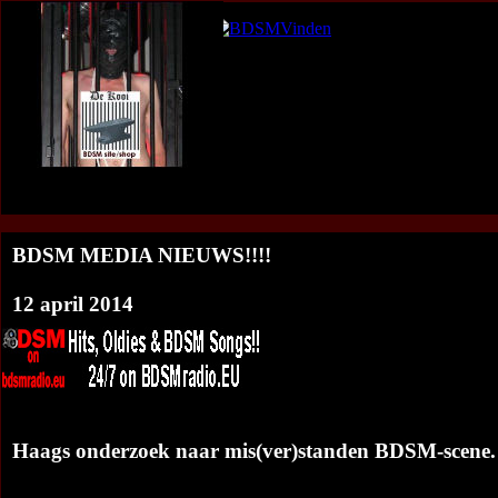
De-Kooi B
<<<BDSM Nieuws Overzicht
:
BDSM Media Nieuws op jouw web
BDSM MEDIA NIEUWS!!!!
12 april 2014
Haags onderzoek naar mis(ver)standen BDSM-scene.