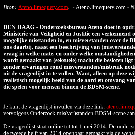
Bron:
Ateno.limequery.com
. - Ateno.limequery.com -
N
DEN HAAG - Onderzoeksbureau Ateno doet in opdra
Ministerie van Veiligheid en Justitie een verkennend
mogelijke misstanden in, en misverstanden over de 
ons daarbij, naast een beschrijving van (misverstande
vraag in welke mate, en onder welke omstandigheden
wordt gemaakt van (seksuele) macht die besloten li
zonder ervaringen rond misverstanden/misbruik nod
uit de vragenlijst in te vullen. Want, alleen op deze w
realistisch mogelijk beeld van de aard en omvang va
die spelen voor mensen binnen de BDSM-scene.
Je kunt de vragenlijst invullen via deze link:
ateno.limeq
vervolgens Onderzoek mis(ver)standen BDSM-scene aan 
De vragenlijst staat online tot tot 1 mei 2014. De onderz
de tweede helft van 2014 openbaar gemaakt via de websi