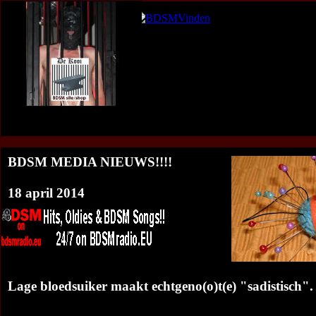
De-Kooi B
<<<BDSM Nieuws Overzicht
:
BDSM Media Nieuws op jouw web
BDSM MEDIA NIEUWS!!!!
18 april 2014
Lage bloedsuiker maakt echtgeno(o)t(e) "sadistisch".