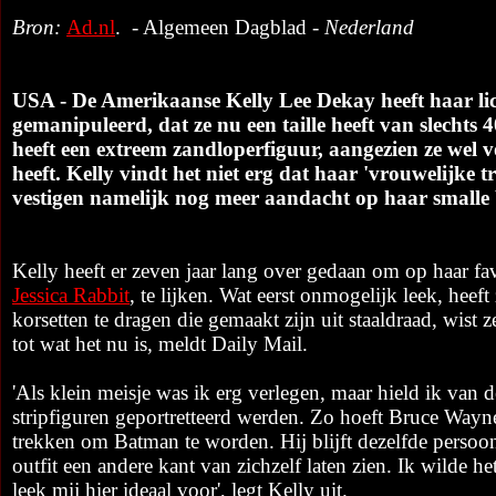
Bron:
Ad.nl
. - Algemeen Dagblad -
Nederland
USA - De Amerikaanse Kelly Lee Dekay heeft haar l
gemanipuleerd, dat ze nu een taille heeft van slechts 
heeft een extreem zandloperfiguur, aangezien ze wel vo
heeft. Kelly vindt het niet erg dat haar 'vrouwelijke tr
vestigen namelijk nog meer aandacht op haar smalle
Kelly heeft er zeven jaar lang over gedaan om op haar fa
Jessica Rabbit
, te lijken. Wat eerst onmogelijk leek, heeft
korsetten te dragen die gemaakt zijn uit staaldraad, wist z
tot wat het nu is, meldt Daily Mail.
'Als klein meisje was ik erg verlegen, maar hield ik van
stripfiguren geportretteerd werden. Zo hoeft Bruce Wayn
trekken om Batman te worden. Hij blijft dezelfde persoon
outfit een andere kant van zichzelf laten zien. Ik wilde het
leek mij hier ideaal voor', legt Kelly uit.